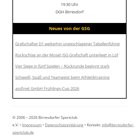
19:30 Uhr
DGH Birresdorf
Neues von der GSG
Grafschafter D1 weiterhin ungeschlagener Tabellenführer
Rückschlag an der Mosel: JSG Grafschaft unterliegt in Löf
Vier Siege in fünf Spielen – Rückrunde beginnt stark
Schweiß, Spaß und Teamgeist beim Athletiktraining
assfinet GmbH Frühlings-Cup 2026
© 2006 – 2026 Birresdorfer Sportclub
e.V. •
Impressum
•
Datenschutzerklärung
• Kontakt:
info@birresdorfer-
sportclub.de