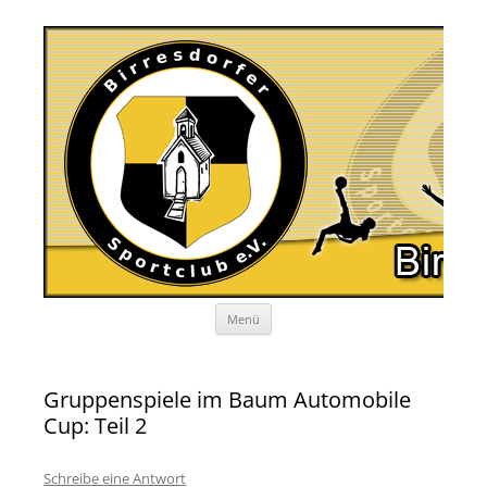
Zum
Menü
Inhalt
springen
Gruppenspiele im Baum Automobile
Cup: Teil 2
Schreibe eine Antwort