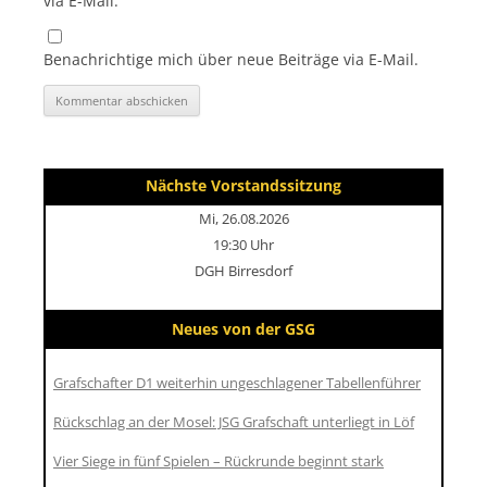
via E-Mail.
Benachrichtige mich über neue Beiträge via E-Mail.
Nächste Vorstandssitzung
Mi, 26.08.2026
19:30 Uhr
DGH Birresdorf
Neues von der GSG
Grafschafter D1 weiterhin ungeschlagener Tabellenführer
Rückschlag an der Mosel: JSG Grafschaft unterliegt in Löf
Vier Siege in fünf Spielen – Rückrunde beginnt stark