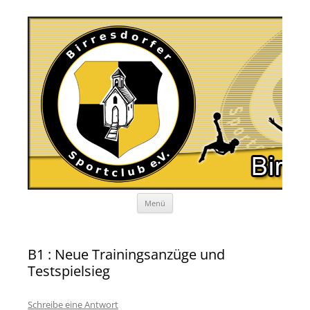
Zum
Menü
Inhalt
springen
B1 : Neue Trainingsanzüge und
Testspielsieg
Schreibe eine Antwort