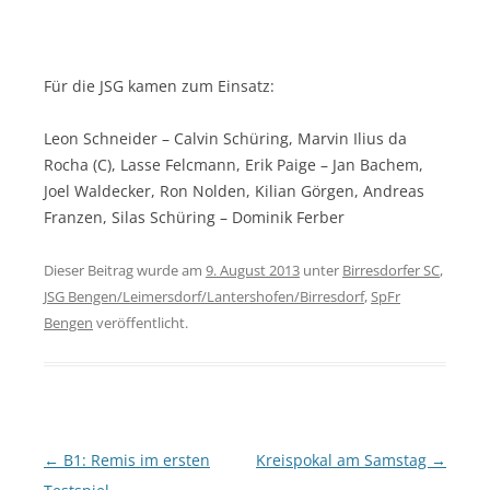
Für die JSG kamen zum Einsatz:
Leon Schneider – Calvin Schüring, Marvin Ilius da
Rocha (C), Lasse Felcmann, Erik Paige – Jan Bachem,
Joel Waldecker, Ron Nolden, Kilian Görgen, Andreas
Franzen, Silas Schüring – Dominik Ferber
Dieser Beitrag wurde am
9. August 2013
unter
Birresdorfer SC
,
JSG Bengen/Leimersdorf/Lantershofen/Birresdorf
,
SpFr
Bengen
veröffentlicht.
Beitragsnavigation
←
B1: Remis im ersten
Kreispokal am Samstag
→