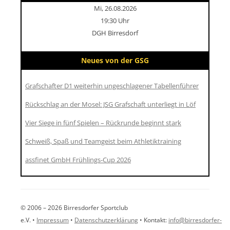
Mi, 26.08.2026
19:30 Uhr
DGH Birresdorf
Neues von der GSG
Grafschafter D1 weiterhin ungeschlagener Tabellenführer
Rückschlag an der Mosel: JSG Grafschaft unterliegt in Löf
Vier Siege in fünf Spielen – Rückrunde beginnt stark
Schweiß, Spaß und Teamgeist beim Athletiktraining
assfinet GmbH Frühlings-Cup 2026
© 2006 – 2026 Birresdorfer Sportclub
e.V. •
Impressum
•
Datenschutzerklärung
• Kontakt:
info@birresdorfer-