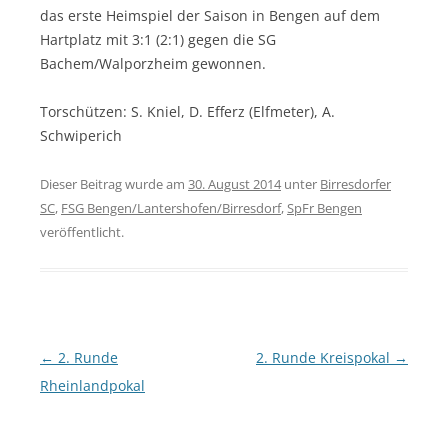
das erste Heimspiel der Saison in Bengen auf dem
Hartplatz mit 3:1 (2:1) gegen die SG
Bachem/Walporzheim gewonnen.
Torschützen: S. Kniel, D. Efferz (Elfmeter), A.
Schwiperich
Dieser Beitrag wurde am
30. August 2014
unter
Birresdorfer
SC
,
FSG Bengen/Lantershofen/Birresdorf
,
SpFr Bengen
veröffentlicht.
Beitragsnavigation
←
2. Runde
2. Runde Kreispokal
→
Rheinlandpokal