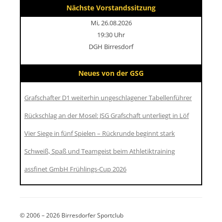
Nächste Vorstandssitzung
Mi, 26.08.2026
19:30 Uhr
DGH Birresdorf
Neues von der GSG
Grafschafter D1 weiterhin ungeschlagener Tabellenführer
Rückschlag an der Mosel: JSG Grafschaft unterliegt in Löf
Vier Siege in fünf Spielen – Rückrunde beginnt stark
Schweiß, Spaß und Teamgeist beim Athletiktraining
assfinet GmbH Frühlings-Cup 2026
© 2006 – 2026 Birresdorfer Sportclub