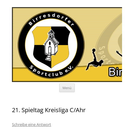
Zum
Menü
Inhalt
springen
21. Spieltag Kreisliga C/Ahr
Schreibe eine Antwort