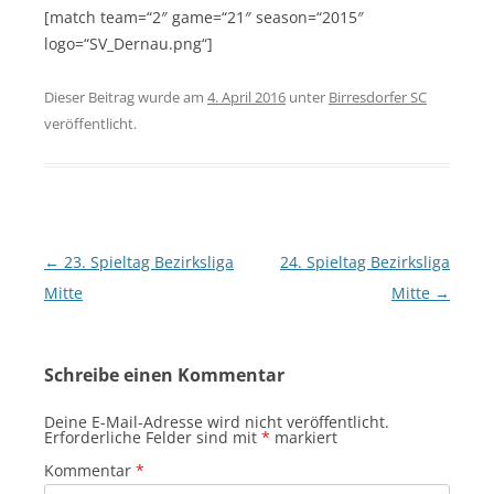
[match team=“2″ game=“21″ season=“2015″
logo=“SV_Dernau.png“]
Dieser Beitrag wurde am
4. April 2016
unter
Birresdorfer SC
veröffentlicht.
Beitragsnavigation
←
23. Spieltag Bezirksliga
24. Spieltag Bezirksliga
Mitte
Mitte
→
Schreibe einen Kommentar
Deine E-Mail-Adresse wird nicht veröffentlicht.
Erforderliche Felder sind mit
*
markiert
Kommentar
*