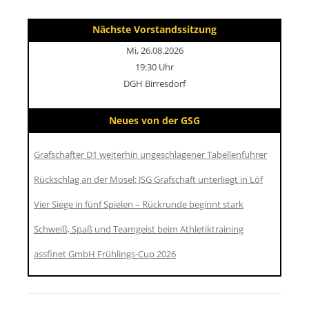
Nächste Vorstandssitzung
Mi, 26.08.2026
19:30 Uhr
DGH Birresdorf
Neues von der GSG
Grafschafter D1 weiterhin ungeschlagener Tabellenführer
Rückschlag an der Mosel: JSG Grafschaft unterliegt in Löf
Vier Siege in fünf Spielen – Rückrunde beginnt stark
Schweiß, Spaß und Teamgeist beim Athletiktraining
assfinet GmbH Frühlings-Cup 2026