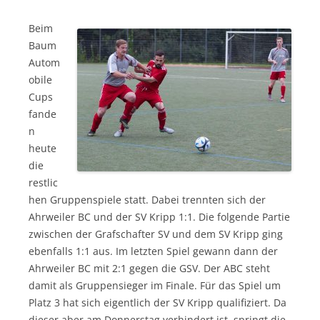
Beim
Baum
Autom
obile
Cups
fande
n
heute
die
restlic
hen Gruppenspiele statt. Dabei trennten sich der
Ahrweiler BC und der SV Kripp 1:1. Die folgende Partie
zwischen der Grafschafter SV und dem SV Kripp ging
ebenfalls 1:1 aus. Im letzten Spiel gewann dann der
Ahrweiler BC mit 2:1 gegen die GSV. Der ABC steht
damit als Gruppensieger im Finale. Für das Spiel um
Platz 3 hat sich eigentlich der SV Kripp qualifiziert. Da
dieser aber am Donnerstag verhindert ist, springt die