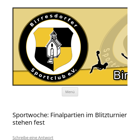
Zum
Menü
Inhalt
springen
Sportwoche: Finalpartien im Blitzturnier
stehen fest
Schreibe eine Antwort