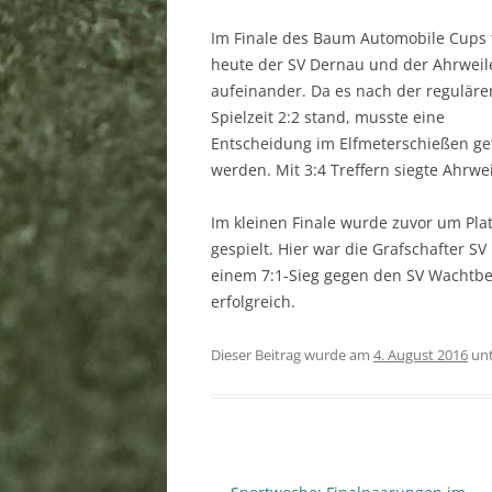
SPORTSTÄTTEN
Im Finale des Baum Automobile Cups 
heute der SV Dernau und der Ahrweil
MITGLIEDSCHAFT
aufeinander. Da es nach der reguläre
DOWNLOAD
Spielzeit 2:2 stand, musste eine
Entscheidung im Elfmeterschießen ge
LINKS
werden. Mit 3:4 Treffern siegte Ahrwei
SPONSOREN
Im kleinen Finale wurde zuvor um Plat
BANKVERBINDUNG
gespielt. Hier war die Grafschafter SV
einem 7:1-Sieg gegen den SV Wachtb
SATZUNG
erfolgreich.
IMPRESSUM
Dieser Beitrag wurde am
4. August 2016
un
DATENSCHUTZERKLÄRUNG