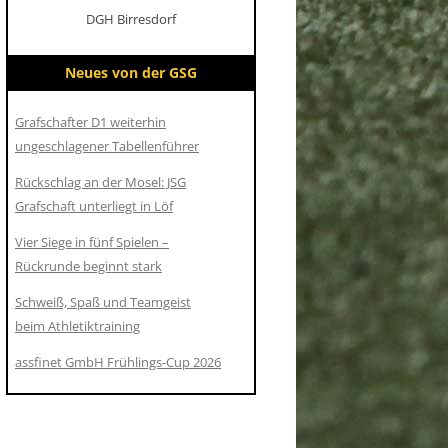
DGH Birresdorf
Neues von der GSG
Grafschafter D1 weiterhin
ungeschlagener Tabellenführer
Rückschlag an der Mosel: JSG
Grafschaft unterliegt in Löf
Vier Siege in fünf Spielen –
Rückrunde beginnt stark
Schweiß, Spaß und Teamgeist
beim Athletiktraining
assfinet GmbH Frühlings-Cup 2026