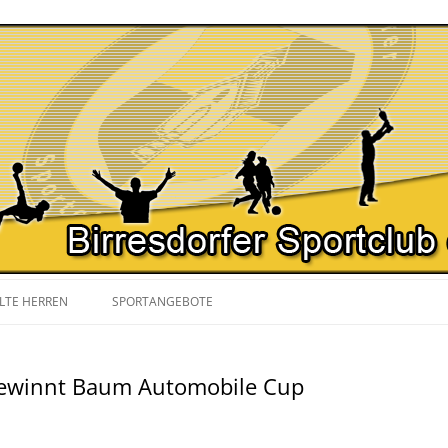
Zum
Inhalt
LTE HERREN
SPORTANGEBOTE
springen
SPIELPLAN
NORDIC WALKING
gewinnt Baum Automobile Cup
YOGA
GYMNASTIK