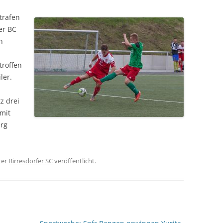
SPORTPLATZ LEIMERSDORF
BOOGIE-WOOGIE
trafen
er BC
SPORTPLATZ BENGEN
PILATES
n
SPORTPLATZ LANTERSHOFEN
DEUTSCHES SPORTABZEICHEN
troffen
SPORTPLATZ VETTELHOVEN
SENIORENSPORT
ler.
SPORTHALLE RINGEN
KINDERTURNEN
z drei
DORFGEMEINSCHAFTSHOF
 mit
BIRRESDORF
erg
ter
Birresdorfer SC
veröffentlicht.