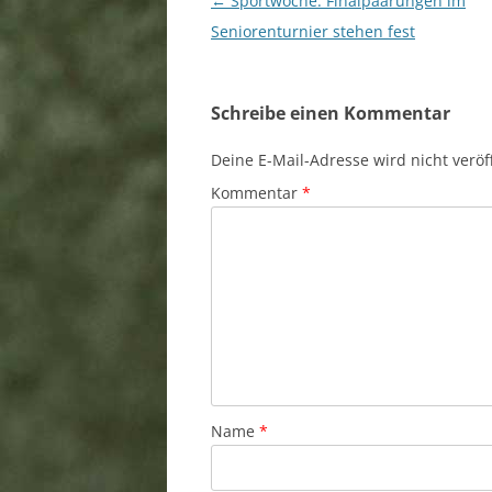
Beitragsnavigation
←
Sportwoche: Finalpaarungen im
Seniorenturnier stehen fest
Schreibe einen Kommentar
Deine E-Mail-Adresse wird nicht veröff
Kommentar
*
Name
*