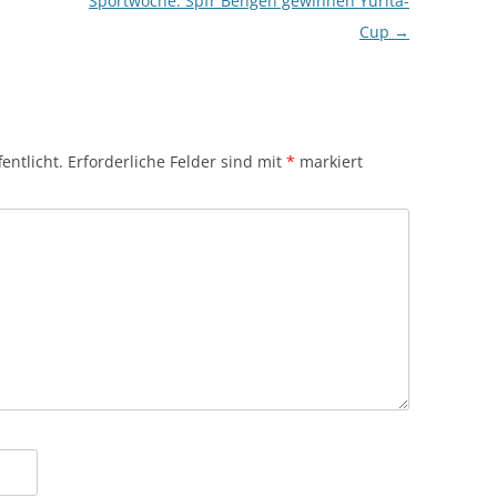
Sportwoche: Spfr Bengen gewinnen Yurita-
Cup
→
entlicht.
Erforderliche Felder sind mit
*
markiert