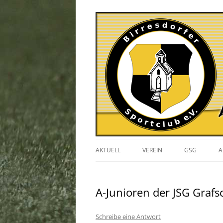
AKTUELL
VEREIN
GSG
A
VERANSTALTUNGEN
A-Junioren der JSG Grafs
GESCHICHTE
VORSTAND
Schreibe eine Antwort