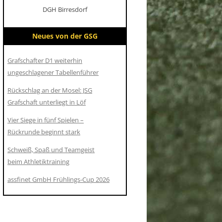
DGH Birresdorf
Neues von der GSG
Grafschafter D1 weiterhin
ungeschlagener Tabellenführer
Rückschlag an der Mosel: JSG
Grafschaft unterliegt in Löf
Vier Siege in fünf Spielen –
Rückrunde beginnt stark
Schweiß, Spaß und Teamgeist
beim Athletiktraining
assfinet GmbH Frühlings-Cup 2026