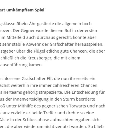
SPORTPLATZ LEIMERSDORF
BOOGIE-WOOGIE
 hart umkämpftem Spiel
SPORTPLATZ BENGEN
PILATES
gsklasse Rhein-Ahr gastierte die allgemein hoch
SPORTPLATZ LANTERSHOFEN
DEUTSCHES SPORTABZEICHEN
lhoven. Der Gegner wurde diesem Ruf in der ersten
 im Mittelfeld auch durchaus gerecht, konnte aber
SPORTPLATZ VETTELHOVEN
SENIORENSPORT
sehr stabile Abwehr der Grafschafter herausspielen.
stgeber über die Flügel etliche gute Chancen, die aber
SPORTHALLE RINGEN
KINDERTURNEN
chließlich die Kreuzberger, die mit einem
DORFGEMEINSCHAFTSHOF
 Pausenführung kamen.
BIRRESDORF
chlossene Grafschafter Elf, die nun ihrerseits ein
ächst weiterhin ihre immer zahlreicheren Chancen
rainerteams gehörig strapazierte. Die Entscheidung für
 aus der Innenverteidigung in den Sturm beorderte
stoß unter Mithilfe des gegnerischen Torwarts und nach
anz erzielte er beide Treffer und drehte so eine
 Gäste in der Schlussphase aufmachten ergaben sich
cen, die aber wiederum nicht genutzt wurden. So blieb