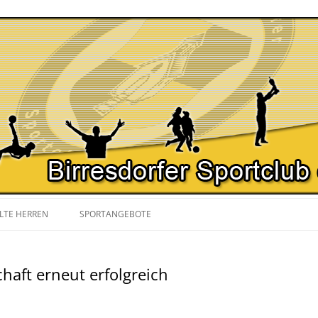
Zum
Inhalt
LTE HERREN
SPORTANGEBOTE
springen
SPIELPLAN
NORDIC WALKING
chaft erneut erfolgreich
YOGA
GYMNASTIK