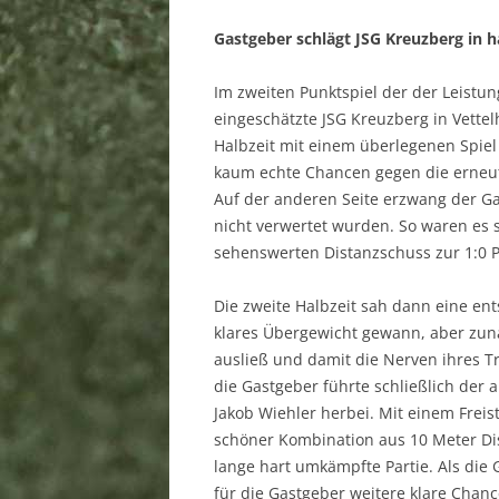
SPORTSTÄTTEN
Gastgeber schlägt JSG Kreuzberg in
MITGLIEDSCHAFT
Im zweiten Punktspiel der der Leistun
DOWNLOAD
eingeschätzte JSG Kreuzberg in Vette
Halbzeit mit einem überlegenen Spiel
LINKS
kaum echte Chancen gegen die erneut 
Auf der anderen Seite erzwang der Ga
SPONSOREN
nicht verwertet wurden. So waren es s
BANKVERBINDUNG
sehenswerten Distanzschuss zur 1:0
SATZUNG
Die zweite Halbzeit sah dann eine ents
klares Übergewicht gewann, aber zun
IMPRESSUM
ausließ und damit die Nerven ihres T
die Gastgeber führte schließlich der
DATENSCHUTZERKLÄRUNG
Jakob Wiehler herbei. Mit einem Frei
schöner Kombination aus 10 Meter Dist
lange hart umkämpfte Partie. Als die
für die Gastgeber weitere klare Chan