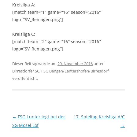
Kreisliga A:
[match team=“1″ game=“16″ season=“2016″
logo=“SV_Remagen.png“]
Kreisliga C:
[match team=“2″ game=“16″ season=“2016″
logo=“SV_Remagen.png“]
Dieser Beitrag wurde am
29. November 2016
unter
Birresdorfer SC
,
FSG Bengen/Lantershofen/Birresdorf
veröffentlicht.
Beitragsnavigation
←
FSG I unterliegt bei der
17. Spieltag Kreisliga A/C
SG Mosel Löf
→