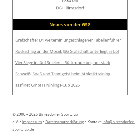
19:30 Uhr
DGH Birresdorf
Neues von der GSG
Grafschafter D1 weiterhin ungeschlagener Tabellenführer
Rückschlag an der Mosel: JSG Grafschaft unterliegt in Löf
Vier Siege in fünf Spielen – Rückrunde beginnt stark
Schweiß, Spaß und Teamgeist beim Athletiktraining
assfinet GmbH Frühlings-Cup 2026
© 2006 – 2026 Birresdorfer Sportclub
e.V. •
Impressum
•
Datenschutzerklärung
• Kontakt:
info@birresdorfer-
sportclub.de