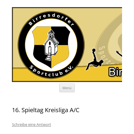
Zum
Menü
Inhalt
springen
16. Spieltag Kreisliga A/C
Schreibe eine Antwort