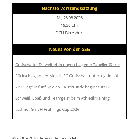
Nächste Vorstandssitzung
Mi, 26.08.2026
19:30 Uhr
DGH Birresdorf
Neues von der GSG
Grafschafter D1 weiterhin ungeschlagener Tabellenführer
Rückschlag an der Mosel: JSG Grafschaft unterliegt in Löf
Vier Siege in fünf Spielen – Rückrunde beginnt stark
Schweiß, Spaß und Teamgeist beim Athletiktraining
assfinet GmbH Frühlings-Cup 2026
© 2006 – 2026 Birresdorfer Sportclub