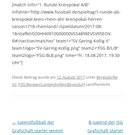
[match info=“1. Runde Kreispokal A/B“
infolink=“http://www.fussball.de/spieltag/1-runde-ab-
kreispokal-kreis-rhein-ahr-kreispokal-herren-
saison1718-rheinland/-/spieldatum/2017-08-
18/staffel/020HHI0910000000VS54898EVSV95EOV-
R#!/section/matches“ team1=“SV Gering Kollig II“
team1logo=“SV-Gering-Kollig.png“ team2=“FSG B/L/B“
team2logo=“FSG-BLB.png“ time=“Fr, 18.08.2017, 19:30
Uhr“]
Dieser Beitrag wurde am
12. August 2017
unter
Birresdorfer
SC
,
FSG Bengen/Lantershofen/Birresdorf
veröffentlicht.
Beitragsnavigation
←
Jugendfußball der
B-Jugend der JSG
Grafschaft startet vereint
Grafschaft startet