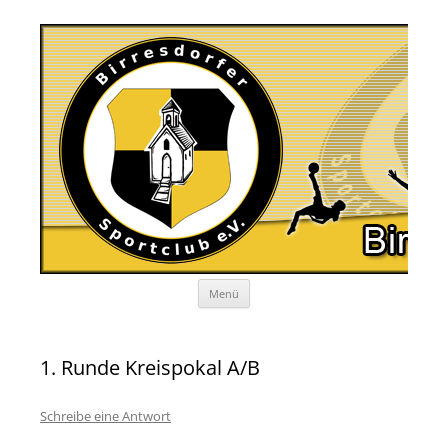
Zum
Menü
Inhalt
springen
1. Runde Kreispokal A/B
Schreibe eine Antwort