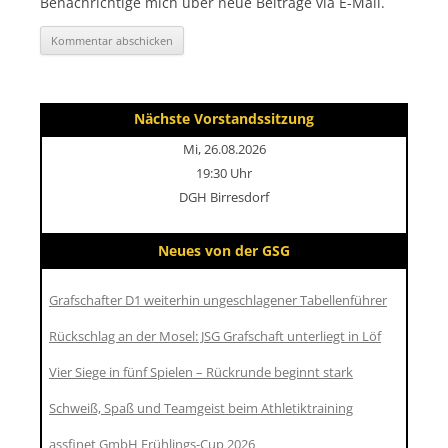
Benachrichtige mich über neue Beiträge via E-Mail.
Nächste Vorstandssitzung
Mi, 26.08.2026
19:30 Uhr
DGH Birresdorf
Neues von der GSG
Grafschafter D1 weiterhin ungeschlagener Tabellenführer
Rückschlag an der Mosel: JSG Grafschaft unterliegt in Löf
Vier Siege in fünf Spielen – Rückrunde beginnt stark
Schweiß, Spaß und Teamgeist beim Athletiktraining
assfinet GmbH Frühlings-Cup 2026