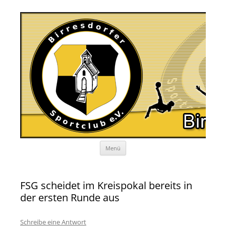
Zum
Menü
Inhalt
springen
FSG scheidet im Kreispokal bereits in
der ersten Runde aus
Schreibe eine Antwort