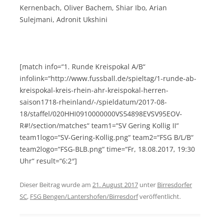
Kernenbach, Oliver Bachem, Shiar Ibo, Arian
Sulejmani, Adronit Ukshini
[match info=“1. Runde Kreispokal A/B“
infolink=“http://www.fussball.de/spieltag/1-runde-ab-
kreispokal-kreis-rhein-ahr-kreispokal-herren-
saison1718-rheinland/-/spieldatum/2017-08-
18/staffel/020HHI0910000000VS54898EVSV95EOV-
R#!/section/matches“ team1=“SV Gering Kollig II“
team1logo=“SV-Gering-Kollig.png“ team2=“FSG B/L/B“
team2logo=“FSG-BLB.png“ time=“Fr, 18.08.2017, 19:30
Uhr“ result=“6:2″]
Dieser Beitrag wurde am
21. August 2017
unter
Birresdorfer
SC
,
FSG Bengen/Lantershofen/Birresdorf
veröffentlicht.