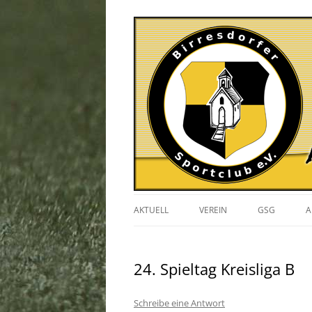
AKTUELL
VEREIN
GSG
A
VERANSTALTUNGEN
24. Spieltag Kreisliga B
GESCHICHTE
VORSTAND
Schreibe eine Antwort