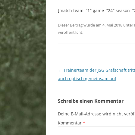
SPORTSTÄTTEN
[match team=“1″ game=“24″ season=“2
MITGLIEDSCHAFT
Dieser Beitrag wurde am
4. Mai 2018
unter
DOWNLOAD
veröffentlicht.
LINKS
SPONSOREN
BANKVERBINDUNG
Beitragsnavigation
←
Trainerteam der JSG Grafschaft trit
auch optisch gemeinsam auf
SATZUNG
IMPRESSUM
Schreibe einen Kommentar
DATENSCHUTZERKLÄRUNG
Deine E-Mail-Adresse wird nicht veröff
Kommentar
*