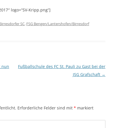
SPORTPLATZ LEIMERSDORF
BOOGIE-WOOGIE
017″ logo=“SV-Kripp.png“]
SPORTPLATZ BENGEN
PILATES
Birresdorfer SC
,
FSG Bengen/Lantershofen/Birresdorf
SPORTPLATZ LANTERSHOFEN
DEUTSCHES SPORTABZEICHEN
SPORTPLATZ VETTELHOVEN
SENIORENSPORT
SPORTHALLE RINGEN
KINDERTURNEN
DORFGEMEINSCHAFTSHOF
t nun
Fußballschule des FC St. Pauli zu Gast bei der
BIRRESDORF
JSG Grafschaft
→
entlicht.
Erforderliche Felder sind mit
*
markiert