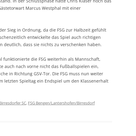
stand. In der Schlussphase hatte Chris Kläser noch das
 Gästetorwart Marcus Westphal mit einer
der Sieg in Ordnung, da die FSG zur Halbzeit gefühlt
schenzeitlich entwickelte das Spiel auch richtigen
 deutlich, dass sie nichts zu verschenken haben.
l funktionierte die FSG weiterhin als Mannschaft,
te auch nach vorne nicht das Fußballspielen ein,
che in Richtung GSV-Tor. Die FSG muss nun weiter
m letzten Spieltag ein Endspiel um den Klassenerhalt
Birresdorfer SC
,
FSG Bengen/Lantershofen/Birresdorf