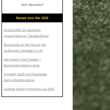
DGH Birresdorf
Neues von der GSG
Grafschafter D1 weiterhin
ungeschlagener Tabellenführer
Rückschlag an der Mosel: JSG
Grafschaft unterliegt in Löf
Vier Siege in fünf Spielen –
Rückrunde beginnt stark
Schweiß, Spaß und Teamgeist
beim Athletiktraining
assfinet GmbH Frühlings-Cup 2026