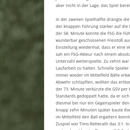
aber nicht in der Lage, das Spiel berei
In der zweiten Spielhälfte drängte d
der knappen Führung stärker auf die D
der 58. Minute konnte die FSG die Fü
wunderbar geschossenen Freistoß aus 
Einstellung wiedermal, dass er eine V
sah ein FSG-Akteur nach einem absolut
Unterzahl weiterspielte. Zu zehnt wa
Laufarbeit zu halten. Schnelle Spiele
immer wieder im Mittelfeld Bälle erk
Abwehr schlüpften, wollten das erlöse
der 73. Minute verkürzte die GSV per 
Standards gedoppelt hatte, da er sich 
diesmal bei nur ein Gegenspieler den 
Knapp zehn Minuten später baute Ro
im Mittelfeld den Ball ergattern konn
Zuspiel von Timo Retterath das 3:1. I