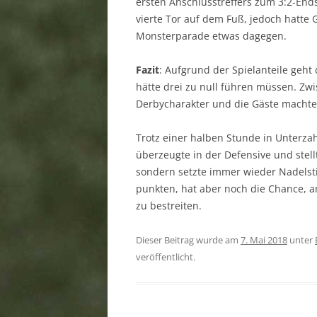
ersten Anschlusstreffers zum 3:2-End
vierte Tor auf dem Fuß, jedoch hatte
Monsterparade etwas dagegen.
Fazit
: Aufgrund der Spielanteile geht 
hätte drei zu null führen müssen. Zwi
Derbycharakter und die Gäste machten
Trotz einer halben Stunde in Unterzah
überzeugte in der Defensive und stell
sondern setzte immer wieder Nadelsti
punkten, hat aber noch die Chance, a
zu bestreiten.
Dieser Beitrag wurde am
7. Mai 2018
unter
veröffentlicht.