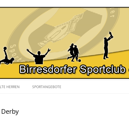
Zum
Inhalt
LTE HERREN
SPORTANGEBOTE
springen
SPIELPLAN
NORDIC WALKING
n Derby
YOGA
GYMNASTIK