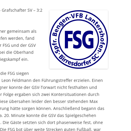
SPORTPLATZ LEIMERSDORF
BOOGIE-WOOGIE
Grafschafter SV – 3:2
SPORTPLATZ BENGEN
PILATES
SPORTPLATZ LANTERSHOFEN
DEUTSCHES SPORTABZEICHEN
mer gemeinsam als
ufen werden, fand
SPORTPLATZ VETTELHOVEN
SENIORENSPORT
er FSG und der GSV
abei die Oberhand
SPORTHALLE RINGEN
KINDERTURNEN
tiegskampf ein.
DORFGEMEINSCHAFTSHOF
BIRRESDORF
die FSG siegen
te Leon Feldmann den Führungstreffer erzielen. Einen
ner konnte der GSV-Torwart nicht festhalten und
er Folge ergaben sich zwei Kontersituationen durch
iese übersahen leider den besser stehenden Max
hrung hätte sorgen können. Anschließend begann das
a. 20. Minute konnte die GSV das Spielgeschehen
n. Die Gäste setzten sich dort phasenweise fest, ohne
 Die FSG bot über weite Strecken guten Fußball, war