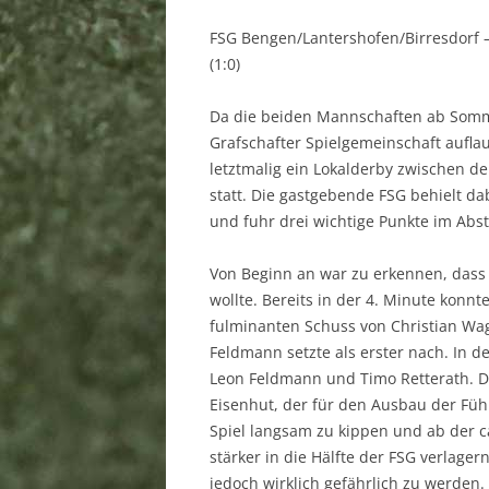
SPORTSTÄTTEN
FSG Bengen/Lantershofen/Birresdorf – 
(1:0)
MITGLIEDSCHAFT
DOWNLOAD
Da die beiden Mannschaften ab Som
Grafschafter Spielgemeinschaft aufla
LINKS
letztmalig ein Lokalderby zwischen d
statt. Die gastgebende FSG behielt d
SPONSOREN
und fuhr drei wichtige Punkte im Abs
BANKVERBINDUNG
Von Beginn an war zu erkennen, dass 
SATZUNG
wollte. Bereits in der 4. Minute konn
fulminanten Schuss von Christian Wag
IMPRESSUM
Feldmann setzte als erster nach. In d
Leon Feldmann und Timo Retterath. D
DATENSCHUTZERKLÄRUNG
Eisenhut, der für den Ausbau der Fü
Spiel langsam zu kippen und ab der c
stärker in die Hälfte der FSG verlager
jedoch wirklich gefährlich zu werden.