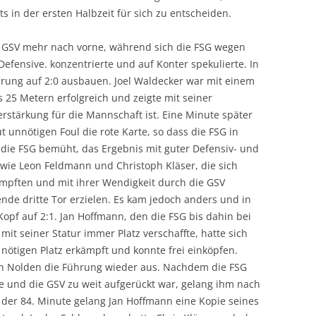
ts in der ersten Halbzeit für sich zu entscheiden.
ie GSV mehr nach vorne, während sich die FSG wegen
efensive. konzentrierte und auf Konter spekulierte. In
hrung auf 2:0 ausbauen. Joel Waldecker war mit einem
25 Metern erfolgreich und zeigte mit seiner
erstärkung für die Mannschaft ist. Eine Minute später
 unnötigen Foul die rote Karte, so dass die FSG in
r die FSG bemüht, das Ergebnis mit guter Defensiv- und
r wie Leon Feldmann und Christoph Kläser, die sich
ämpften und mit ihrer Wendigkeit durch die GSV
nde dritte Tor erzielen. Es kam jedoch anders und in
Kopf auf 2:1. Jan Hoffmann, den die FSG bis dahin bei
mit seiner Statur immer Platz verschaffte, hatte sich
nötigen Platz erkämpft und konnte frei einköpfen.
n Nolden die Führung wieder aus. Nachdem die FSG
te und die GSV zu weit aufgerückt war, gelang ihm nach
n der 84. Minute gelang Jan Hoffmann eine Kopie seines