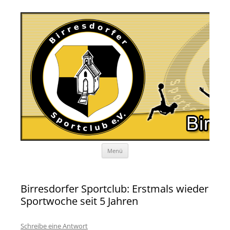
Zum
Menü
Inhalt
springen
Birresdorfer Sportclub: Erstmals wieder
Sportwoche seit 5 Jahren
Schreibe eine Antwort