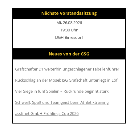
Nächste Vorstandssitzung
Mi, 26.08.2026
19:30 Uhr
DGH Birresdorf
Neues von der GSG
Grafschafter D1 weiterhin ungeschlagener Tabellenführer
Rückschlag an der Mosel: JSG Grafschaft unterliegt in Löf
Vier Siege in fünf Spielen – Rückrunde beginnt stark
Schweiß, Spaß und Teamgeist beim Athletiktraining
assfinet GmbH Frühlings-Cup 2026