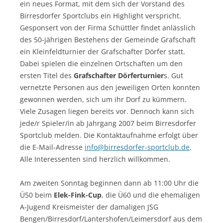
ein neues Format, mit dem sich der Vorstand des
Birresdorfer Sportclubs ein Highlight verspricht.
Gesponsert von der Firma Schüttler findet anlässlich
des 50-jährigen Bestehens der Gemeinde Grafschaft
ein Kleinfeldturnier der Grafschafter Dörfer statt.
Dabei spielen die einzelnen Ortschaften um den
ersten Titel des
Grafschafter Dörferturnier
s. Gut
vernetzte Personen aus den jeweiligen Orten konnten
gewonnen werden, sich um ihr Dorf zu kümmern.
Viele Zusagen liegen bereits vor. Dennoch kann sich
jede/r Spieler/in ab Jahrgang 2007 beim Birresdorfer
Sportclub melden. Die Kontaktaufnahme erfolgt über
die E-Mail-Adresse
info@birresdorfer-sportclub.de
.
Alle Interessenten sind herzlich willkommen.
Am zweiten Sonntag beginnen dann ab 11:00 Uhr die
Ü50 beim
Elek-Fink-Cup
, die Ü60 und die ehemaligen
A-Jugend Kreismeister der damaligen JSG
Bengen/Birresdorf/Lantershofen/Leimersdorf aus dem