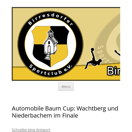
Zum
Menü
Inhalt
springen
Automobile Baum Cup: Wachtberg und
Niederbachem im Finale
Schreibe eine Antwort