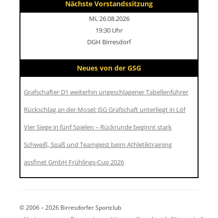
Nächste Vorstandssitzung
Mi, 26.08.2026
19:30 Uhr
DGH Birresdorf
Neues von der GSG
Grafschafter D1 weiterhin ungeschlagener Tabellenführer
Rückschlag an der Mosel: JSG Grafschaft unterliegt in Löf
Vier Siege in fünf Spielen – Rückrunde beginnt stark
Schweiß, Spaß und Teamgeist beim Athletiktraining
assfinet GmbH Frühlings-Cup 2026
© 2006 – 2026 Birresdorfer Sportclub