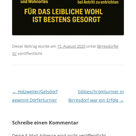
Dieser Beitrag wurde am
15. August 2025
unter
Birresdorfer
SC
veröffentlicht.
Beitragsnavigation
←
Holzweiler/Gelsdorf
Sibbeschrömturnier in
gewinnt Dörferturnier
Birresdorf war ein Erfolg
→
Schreibe einen Kommentar
Deine E-Mail-Adresse wird nicht veröffentlicht.