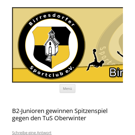
Zum
Menü
Inhalt
springen
B2-Junioren gewinnen Spitzenspiel
gegen den TuS Oberwinter
Schreibe eine Antwort