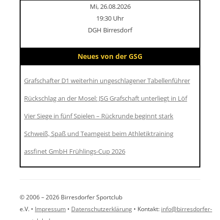
Mi, 26.08.2026
19:30 Uhr
DGH Birresdorf
Neues von der GSG
Grafschafter D1 weiterhin ungeschlagener Tabellenführer
Rückschlag an der Mosel: JSG Grafschaft unterliegt in Löf
Vier Siege in fünf Spielen – Rückrunde beginnt stark
Schweiß, Spaß und Teamgeist beim Athletiktraining
assfinet GmbH Frühlings-Cup 2026
© 2006 – 2026 Birresdorfer Sportclub
e.V. •
Impressum
•
Datenschutzerklärung
• Kontakt:
info@birresdorfer-