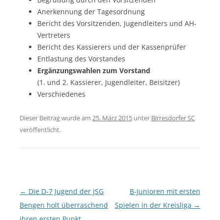
Anerkennung der Tagesordnung
Bericht des Vorsitzenden, Jugendleiters und AH-
Vertreters
Bericht des Kassierers und der Kassenprüfer
Entlastung des Vorstandes
Ergänzungswahlen zum Vorstand
(1. und 2. Kassierer, Jugendleiter, Beisitzer)
Verschiedenes
Dieser Beitrag wurde am
25. März 2015
unter
Birresdorfer SC
veröffentlicht.
Beitragsnavigation
←
Die D-7 Jugend der JSG
B-Junioren mit ersten
Bengen holt überraschend
Spielen in der Kreisliga
→
ihren ersten Punkt