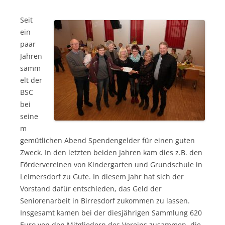
Seit
ein
paar
Jahren
samm
elt der
BSC
bei
seine
m
gemütlichen Abend Spendengelder für einen guten
Zweck. In den letzten beiden Jahren kam dies z.B. den
Fördervereinen von Kindergarten und Grundschule in
Leimersdorf zu Gute. In diesem Jahr hat sich der
Vorstand dafür entschieden, das Geld der
Seniorenarbeit in Birresdorf zukommen zu lassen.
Insgesamt kamen bei der diesjährigen Sammlung 620
Euro von den Mitgliedern des Vereins zusammen, die