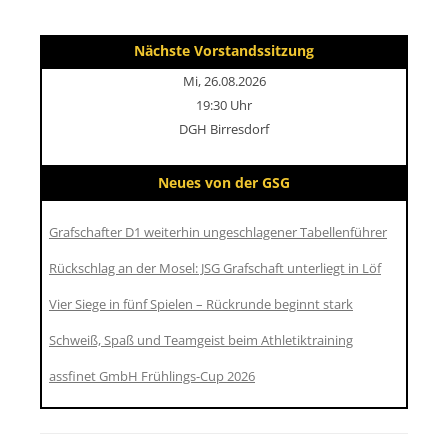
Nächste Vorstandssitzung
Mi, 26.08.2026
19:30 Uhr
DGH Birresdorf
Neues von der GSG
Grafschafter D1 weiterhin ungeschlagener Tabellenführer
Rückschlag an der Mosel: JSG Grafschaft unterliegt in Löf
Vier Siege in fünf Spielen – Rückrunde beginnt stark
Schweiß, Spaß und Teamgeist beim Athletiktraining
assfinet GmbH Frühlings-Cup 2026