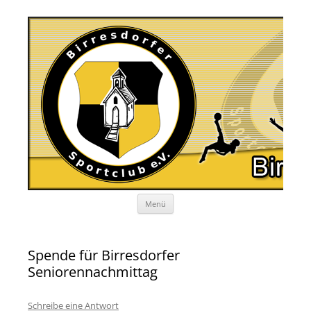
Zum
Menü
Inhalt
springen
Spende für Birresdorfer
Seniorennachmittag
Schreibe eine Antwort