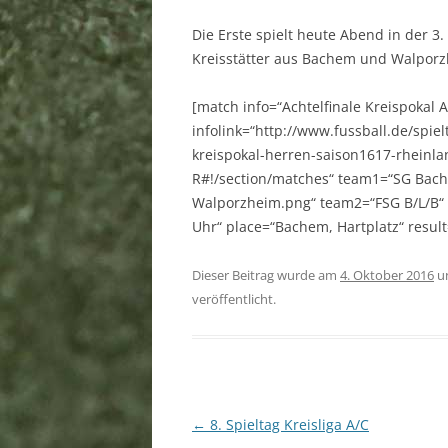
SPORTSTÄTTEN
Die Erste spielt heute Abend in der 3.
Kreisstätter aus Bachem und Walporz
MITGLIEDSCHAFT
DOWNLOAD
[match info=“Achtelfinale Kreispokal A
infolink=“http://www.fussball.de/spiel
LINKS
kreispokal-herren-saison1617-rheinl
R#!/section/matches“ team1=“SG Ba
SPONSOREN
Walporzheim.png“ team2=“FSG B/L/B“ 
BANKVERBINDUNG
Uhr“ place=“Bachem, Hartplatz“ result
SATZUNG
Dieser Beitrag wurde am
4. Oktober 2016
u
veröffentlicht.
IMPRESSUM
DATENSCHUTZERKLÄRUNG
Beitragsnavigation
←
8. Spieltag Kreisliga A/C