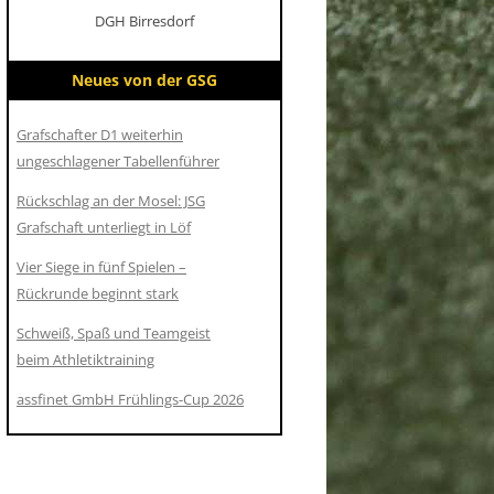
DGH Birresdorf
Neues von der GSG
Grafschafter D1 weiterhin
ungeschlagener Tabellenführer
Rückschlag an der Mosel: JSG
Grafschaft unterliegt in Löf
Vier Siege in fünf Spielen –
Rückrunde beginnt stark
Schweiß, Spaß und Teamgeist
beim Athletiktraining
assfinet GmbH Frühlings-Cup 2026