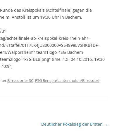
SPORTPLATZ LEIMERSDORF
BOOGIE-WOOGIE
 Runde des Kreispokals (Achtelfinale) gegen die
heim. Anstoß ist um 19:30 Uhr in Bachem.
SPORTPLATZ BENGEN
PILATES
SPORTPLATZ LANTERSHOFEN
DEUTSCHES SPORTABZEICHEN
/B“
tag/achtelfinale-ab-kreispokal-kreis-rhein-ahr-
SPORTPLATZ VETTELHOVEN
SENIORENSPORT
and/-/staffel/01T7LK4JU8000000VS54898EVSHKB1DF-
chem/Walporzheim“ team1logo=“SG-Bachem-
SPORTHALLE RINGEN
KINDERTURNEN
team2logo=“FSG-BLB.png“ time=“Di, 04.10.2016, 19:30
DORFGEMEINSCHAFTSHOF
=“0:9″]
BIRRESDORF
nter
Birresdorfer SC
,
FSG Bengen/Lantershofen/Birresdorf
Deutlicher Pokalsieg der Ersten
→