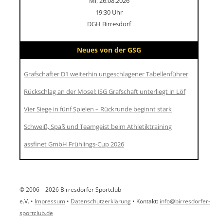
Mi, 26.08.2026
19:30 Uhr
DGH Birresdorf
Neues von der GSG
Grafschafter D1 weiterhin ungeschlagener Tabellenführer
Rückschlag an der Mosel: JSG Grafschaft unterliegt in Löf
Vier Siege in fünf Spielen – Rückrunde beginnt stark
Schweiß, Spaß und Teamgeist beim Athletiktraining
assfinet GmbH Frühlings-Cup 2026
© 2006 – 2026 Birresdorfer Sportclub
e.V. •
Impressum
•
Datenschutzerklärung
• Kontakt:
info@birresdorfer-
sportclub.de