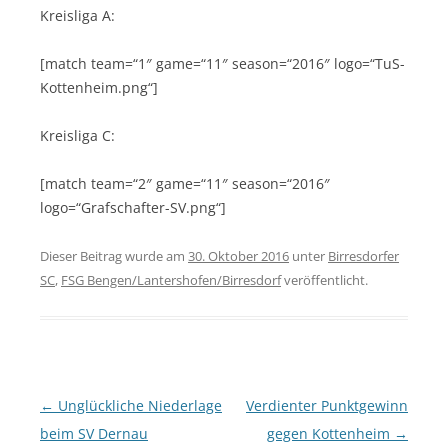
Kreisliga A:
[match team=“1″ game=“11″ season=“2016″ logo=“TuS-
Kottenheim.png“]
Kreisliga C:
[match team=“2″ game=“11″ season=“2016″
logo=“Grafschafter-SV.png“]
Dieser Beitrag wurde am
30. Oktober 2016
unter
Birresdorfer
SC
,
FSG Bengen/Lantershofen/Birresdorf
veröffentlicht.
Beitragsnavigation
←
Unglückliche Niederlage
Verdienter Punktgewinn
beim SV Dernau
gegen Kottenheim
→