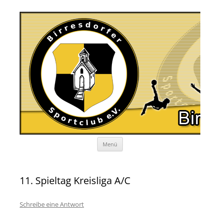
Zum
Menü
Inhalt
springen
11. Spieltag Kreisliga A/C
Schreibe eine Antwort