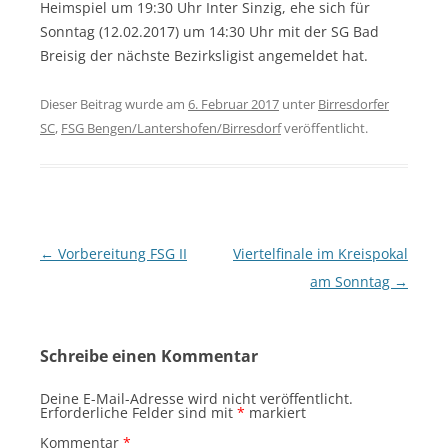
Heimspiel um 19:30 Uhr Inter Sinzig, ehe sich für
Sonntag (12.02.2017) um 14:30 Uhr mit der SG Bad
Breisig der nächste Bezirksligist angemeldet hat.
Dieser Beitrag wurde am
6. Februar 2017
unter
Birresdorfer
SC
,
FSG Bengen/Lantershofen/Birresdorf
veröffentlicht.
Beitragsnavigation
←
Vorbereitung FSG II
Viertelfinale im Kreispokal
am Sonntag
→
Schreibe einen Kommentar
Deine E-Mail-Adresse wird nicht veröffentlicht.
Erforderliche Felder sind mit
*
markiert
Kommentar
*