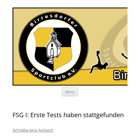
Zum
Menü
Inhalt
springen
FSG I: Erste Tests haben stattgefunden
Schreibe eine Antwort