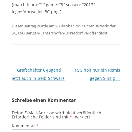
[match team=“1″ game=“8″ season=“2017″
logo=“Ahrweiler-BC.png“]
Dieser Beitrag wurde am
9. Oktober 2017
unter
Birresdorfer
SC
,
FSG Bengen/Lantershofen/Birresdorf
veröffentlicht.
Beitragsnavigation
←
Grafschafter C-Jugend
FSG holt nur ein Remis
jetzt auch in Gelb-Schwarz
gegen Sinzig
→
Schreibe einen Kommentar
Deine E-Mail-Adresse wird nicht veröffentlicht.
Erforderliche Felder sind mit
*
markiert
Kommentar
*