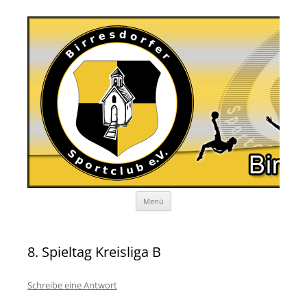
Zum
Menü
Inhalt
springen
8. Spieltag Kreisliga B
Schreibe eine Antwort