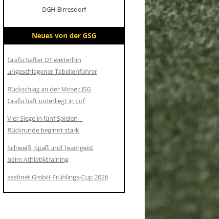
DGH Birresdorf
Neues von der GSG
Grafschafter D1 weiterhin
ungeschlagener Tabellenführer
Rückschlag an der Mosel: JSG
Grafschaft unterliegt in Löf
Vier Siege in fünf Spielen –
Rückrunde beginnt stark
Schweiß, Spaß und Teamgeist
beim Athletiktraining
assfinet GmbH Frühlings-Cup 2026