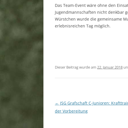
Das Team-Event wäre ohne den Einsatz
Jugendmannschaften nicht denkbar g
Würstchen wurde die gemeinsame Man
erlebnisreichen Tag möglich.
Dieser Beitrag wurde am
22. Januar 2018
un
Beitragsnavigation
←
JSG Grafschaft C-Junioren: Krafttrai
der Vorbereitung