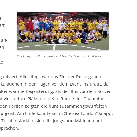
SPORTPLATZ LEIMERSDORF
BOOGIE-WOOGIE
en
SPORTPLATZ BENGEN
PILATES
aft
SPORTPLATZ LANTERSHOFEN
DEUTSCHES SPORTABZEICHEN
eun-
SPORTPLATZ VETTELHOVEN
SENIORENSPORT
en.
SPORTHALLE RINGEN
JSG Grafschaft: Team-Event für die Nachwuchs-Kicker
KINDERTURNEN
te
DORFGEMEINSCHAFTSHOF
 –
BIRRESDORF
ganisiert. Allerdings war das Ziel der Reise geheim
kulationen in den Tagen vor dem Event ins Kraut, da
ößer war die Begeisterung, als der Bus vor dem Soccer-
uf vier Indoor-Plätzen die K.o.-Runde der Champions-
enden Partien zeigten die bunt zusammengewürfelten
fgeist. Am Ende konnte sich „Chelsea London“ knapp,
Turnier stärkten sich die Jungs und Mädchen bei
sprächen.