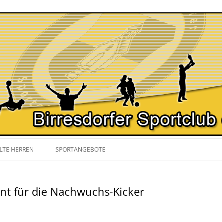
Zum
Inhalt
LTE HERREN
SPORTANGEBOTE
springen
SPIELPLAN
NORDIC WALKING
ent für die Nachwuchs-Kicker
YOGA
GYMNASTIK