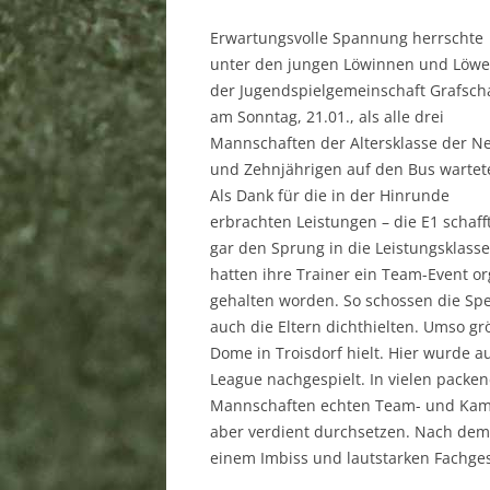
SPORTSTÄTTEN
Erwartungsvolle Spannung herrschte
unter den jungen Löwinnen und Löw
MITGLIEDSCHAFT
der Jugendspielgemeinschaft Grafsch
DOWNLOAD
am Sonntag, 21.01., als alle drei
Mannschaften der Altersklasse der N
LINKS
und Zehnjährigen auf den Bus wartet
Als Dank für die in der Hinrunde
SPONSOREN
erbrachten Leistungen – die E1 schaff
BANKVERBINDUNG
gar den Sprung in die Leistungsklasse
hatten ihre Trainer ein Team-Event or
SATZUNG
gehalten worden. So schossen die Spe
auch die Eltern dichthielten. Umso gr
IMPRESSUM
Dome in Troisdorf hielt. Hier wurde a
League nachgespielt. In vielen pack
DATENSCHUTZERKLÄRUNG
Mannschaften echten Team- und Kamp
aber verdient durchsetzen. Nach dem 
einem Imbiss und lautstarken Fachge