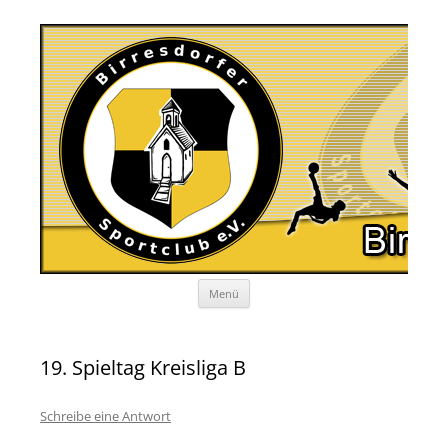
Zum
Menü
Inhalt
springen
19. Spieltag Kreisliga B
Schreibe eine Antwort