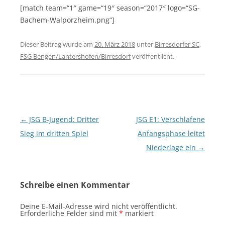
[match team=“1″ game=“19″ season=“2017″ logo=“SG-
Bachem-Walporzheim.png“]
Dieser Beitrag wurde am
20. März 2018
unter
Birresdorfer SC
,
FSG Bengen/Lantershofen/Birresdorf
veröffentlicht.
Beitragsnavigation
←
JSG B-Jugend: Dritter
JSG E1: Verschlafene
Sieg im dritten Spiel
Anfangsphase leitet
Niederlage ein
→
Schreibe einen Kommentar
Deine E-Mail-Adresse wird nicht veröffentlicht.
Erforderliche Felder sind mit
*
markiert