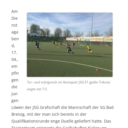
Am
Die
nst
aga
ben
d,
17.
04.,
em
pfin
gen
Tor- und erfolgreich im Heimspiel: JSG E1 (gelbe Trikots)
die
siegte mit 7:5.
jun
gen
Löwen der JSG Grafschaft die Mannschaft der SG Bad
Breisig, mit der man sich bereits in der
Qualifikationsrunde enge Duelle geliefert hatte. Das
Trainerteam erinnerte die Grafschafter Kicker vor