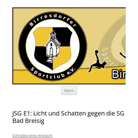
Zum
Menü
Inhalt
springen
JSG E1: Licht und Schatten gegen die SG
Bad Breisig
Schreibe eine Antwort