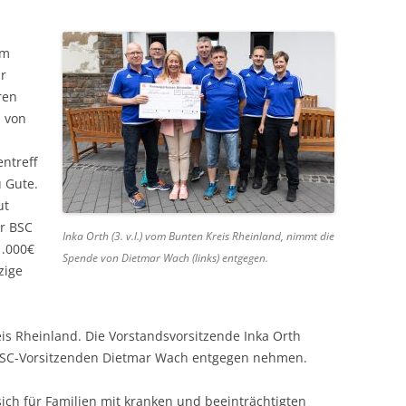
SPORTPLATZ LEIMERSDORF
BOOGIE-WOOGIE
em
SPORTPLATZ BENGEN
PILATES
r
SPORTPLATZ LANTERSHOFEN
DEUTSCHES SPORTABZEICHEN
ren
n von
SPORTPLATZ VETTELHOVEN
SENIORENSPORT
ntreff
SPORTHALLE RINGEN
KINDERTURNEN
u Gute.
DORFGEMEINSCHAFTSHOF
ut
BIRRESDORF
r BSC
Inka Orth (3. v.l.) vom Bunten Kreis Rheinland, nimmt die
1.000€
Spende von Dietmar Wach (links) entgegen.
zige
is Rheinland. Die Vorstandsvorsitzende Inka Orth
BSC-Vorsitzenden Dietmar Wach entgegen nehmen.
ich für Familien mit kranken und beeinträchtigten