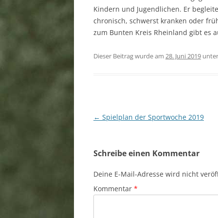
Kindern und Jugendlichen. Er begleit
chronisch, schwerst kranken oder fr
zum Bunten Kreis Rheinland gibt es a
Dieser Beitrag wurde am
28. Juni 2019
unte
Beitragsnavigation
←
Spielplan der Sportwoche 2019
Schreibe einen Kommentar
Deine E-Mail-Adresse wird nicht veröff
Kommentar
*