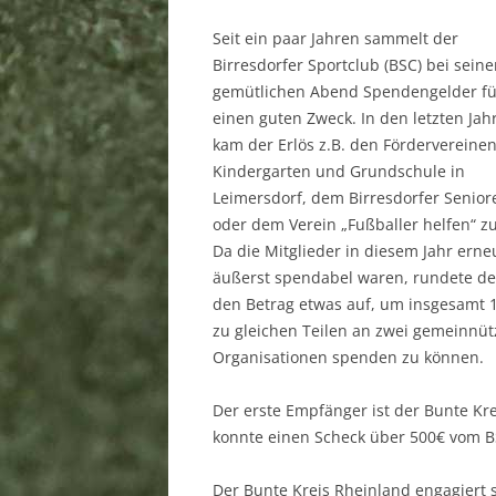
SPORTSTÄTTEN
Seit ein paar Jahren sammelt der
Birresdorfer Sportclub (BSC) bei sein
MITGLIEDSCHAFT
gemütlichen Abend Spendengelder fü
DOWNLOAD
einen guten Zweck. In den letzten Jah
kam der Erlös z.B. den Fördervereine
LINKS
Kindergarten und Grundschule in
Leimersdorf, dem Birresdorfer Seniore
SPONSOREN
oder dem Verein „Fußballer helfen“ z
BANKVERBINDUNG
Da die Mitglieder in diesem Jahr erne
äußerst spendabel waren, rundete de
SATZUNG
den Betrag etwas auf, um insgesamt 
zu gleichen Teilen an zwei gemeinnüt
IMPRESSUM
Organisationen spenden zu können.
DATENSCHUTZERKLÄRUNG
Der erste Empfänger ist der Bunte Kre
konnte einen Scheck über 500€ vom 
Der Bunte Kreis Rheinland engagiert s