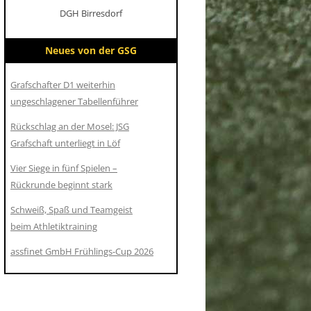
DGH Birresdorf
Neues von der GSG
Grafschafter D1 weiterhin
ungeschlagener Tabellenführer
Rückschlag an der Mosel: JSG
Grafschaft unterliegt in Löf
Vier Siege in fünf Spielen –
Rückrunde beginnt stark
Schweiß, Spaß und Teamgeist
beim Athletiktraining
assfinet GmbH Frühlings-Cup 2026