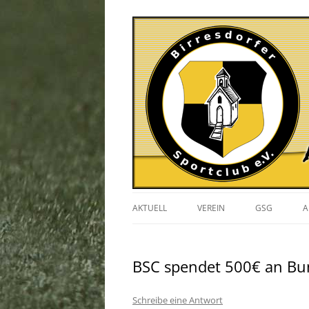
AKTUELL
VEREIN
GSG
A
VERANSTALTUNGEN
BSC spendet 500€ an Bun
GESCHICHTE
VORSTAND
Schreibe eine Antwort