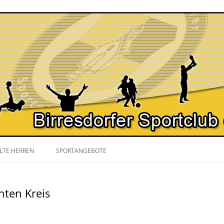
Zum
Inhalt
LTE HERREN
SPORTANGEBOTE
springen
SPIELPLAN
NORDIC WALKING
ten Kreis
YOGA
GYMNASTIK