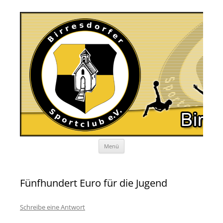
Zum
Menü
Inhalt
springen
Fünfhundert Euro für die Jugend
Schreibe eine Antwort