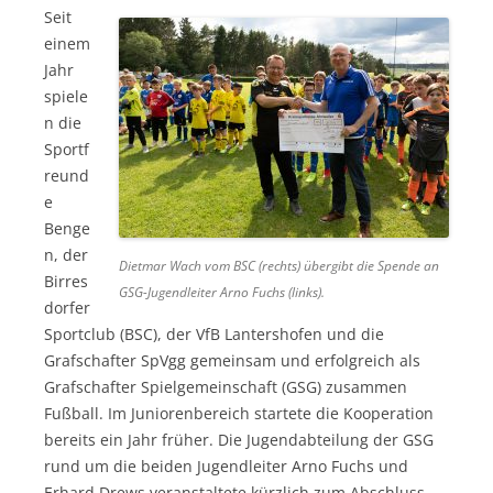
Seit
einem
Jahr
spiele
n die
Sportf
reund
e
Benge
n, der
Dietmar Wach vom BSC (rechts) übergibt die Spende an
Birres
GSG-Jugendleiter Arno Fuchs (links).
dorfer
Sportclub (BSC), der VfB Lantershofen und die
Grafschafter SpVgg gemeinsam und erfolgreich als
Grafschafter Spielgemeinschaft (GSG) zusammen
Fußball. Im Juniorenbereich startete die Kooperation
bereits ein Jahr früher. Die Jugendabteilung der GSG
rund um die beiden Jugendleiter Arno Fuchs und
Erhard Drews veranstaltete kürzlich zum Abschluss