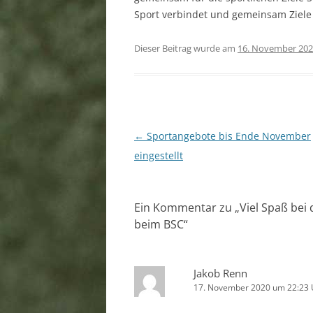
Sport verbindet und gemeinsam Ziele
Dieser Beitrag wurde am
16. November 20
Beitragsnavigation
←
Sportangebote bis Ende November
eingestellt
Ein Kommentar zu „
Viel Spaß be
beim BSC
“
Jakob Renn
17. November 2020 um 22:23 