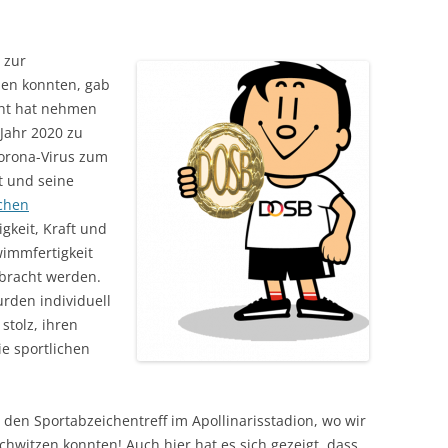
SPORTPLATZ LEIMERSDORF
BOOGIE-WOOGIE
 zur
SPORTPLATZ BENGEN
PILATES
den konnten, gab
SPORTPLATZ LANTERSHOFEN
DEUTSCHES SPORTABZEICHEN
icht hat nehmen
 Jahr 2020 zu
SPORTPLATZ VETTELHOVEN
SENIORENSPORT
Corona-Virus zum
t und seine
SPORTHALLE RINGEN
KINDERTURNEN
chen
DORFGEMEINSCHAFTSHOF
gkeit, Kraft und
BIRRESDORF
wimmfertigkeit
rbracht werden.
rden individuell
stolz, ihren
e sportlichen
den Sportabzeichentreff im Apollinarisstadion, wo wir
chwitzen konnten! Auch hier hat es sich gezeigt, dass