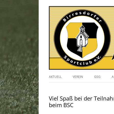
AKTUELL
VEREIN
GSG
A
VERANSTALTUNGEN
Viel Spaß bei der Teiln
GESCHICHTE
beim BSC
VORSTAND