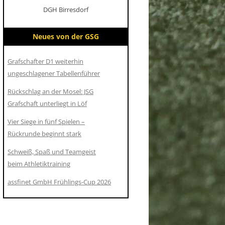
DGH Birresdorf
Neues von der GSG
Grafschafter D1 weiterhin
ungeschlagener Tabellenführer
Rückschlag an der Mosel: JSG
Grafschaft unterliegt in Löf
Vier Siege in fünf Spielen –
Rückrunde beginnt stark
Schweiß, Spaß und Teamgeist
beim Athletiktraining
assfinet GmbH Frühlings-Cup 2026