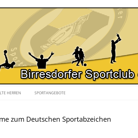
Zum
Inhalt
LTE HERREN
SPORTANGEBOTE
springen
SPIELPLAN
NORDIC WALKING
ahme zum Deutschen Sportabzeichen
YOGA
GYMNASTIK