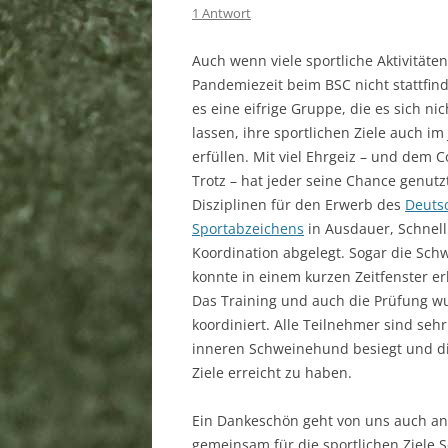
1 Antwort
SPORTSTÄTTEN
Auch wenn viele sportliche Aktivitäten
MITGLIEDSCHAFT
Pandemiezeit beim BSC nicht stattfin
DOWNLOAD
es eine eifrige Gruppe, die es sich n
lassen, ihre sportlichen Ziele auch im
LINKS
erfüllen. Mit viel Ehrgeiz – und dem 
Trotz – hat jeder seine Chance genutz
SPONSOREN
Disziplinen für den Erwerb des
Deuts
BANKVERBINDUNG
Sportabzeichens
in Ausdauer, Schnelli
Koordination abgelegt. Sogar die Sch
SATZUNG
konnte in einem kurzen Zeitfenster e
Das Training und auch die Prüfung wu
IMPRESSUM
koordiniert. Alle Teilnehmer sind sehr 
inneren Schweinehund besiegt und di
DATENSCHUTZERKLÄRUNG
Ziele erreicht zu haben.
Ein Dankeschön geht von uns auch an 
gemeinsam für die sportlichen Ziele S