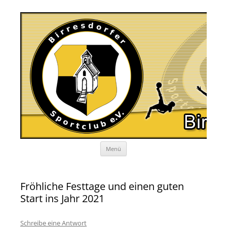
Zum
Menü
Inhalt
springen
Fröhliche Festtage und einen guten
Start ins Jahr 2021
Schreibe eine Antwort